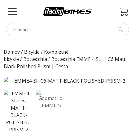
Skip
to
content
COLNAGO
Domov
/
Bicykle
/
Kompletné
bicykle
/
Bottecchia
/ Bottecchia EMME 4 SLI | C6 Matt
PINARELLO
Black Polished Prism | Cesta
SPEZZOTTO
BOTTECCHIA
PRINCETON
PRÍSLUŠENSTVO
ZNAČKY
BAZÁR