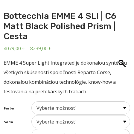
O NÁS
Bottecchia EMME 4 SLI | C6
BLOG
Matt Black Polished Prism |
KONTAKT
Cesta
SALE
Price
4079,00
€
–
8239,00
€
range:
EMME 4 Super Light Integrated je dokonalou syntézou
4079,00 €
všetkých skúseností spoločnosti Reparto Corse,
through
dokonalou kombináciou technológie, know-how a
8239,00 €
testovania na pretekárskych tratiach.
Farba
Sada