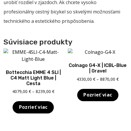
urobiť rozdiel v zjazdoch. Ak chcete vysoko
profesionálny cestný bicykel so skvelými možnosťami
technického a estetického prispôsobenia.
Súvisiace produkty
Colnago G4-X | ICBL-Blue
| Gravel
Bottecchia EMME 4 SLI |
C4 Matt Light Blue |
Price
4330,00
€
–
8870,00
€
Cesta
range:
4330,0
Price
4079,00
€
–
8239,00
€
Pozrieť viac
throu
range:
8870,0
4079,00 €
Pozrieť viac
through
8239,00 €