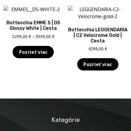
Bottecchia EMME 5 | D5
Glossy White | Cesta
Bottecchia LEGGENDARIA
| C2 Velocrome Gold |
Price
5299,00
€
–
9599,00
€
Cesta
range:
5299,00 €
4299,00
€
Pozrieť viac
through
9599,00 €
Pozrieť viac
Kategórie