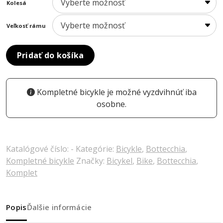
Kolesá
Veľkosť rámu
Pridať do košíka
Kompletné bicykle je možné vyzdvihnúť iba
osobne.
Katalógové číslo:
-
Kategórie:
Bicykle
,
Bottecchia
,
Kompletné bicykle
Značky:
Bicykel
,
Bike
,
Bottecchia
,
Komplet
Popis
Ďalšie informácie