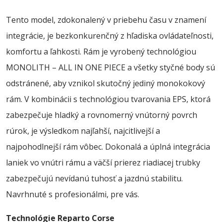
Tento model, zdokonalený v priebehu času v znamení
integrácie, je bezkonkurenčný z hľadiska ovládateľnosti,
komfortu a ľahkosti. Rám je vyrobený technológiou
MONOLITH – ALL IN ONE PIECE a všetky styčné body sú
odstránené, aby vznikol skutočný jediný monokokový
rám. V kombinácii s technológiou tvarovania EPS, ktorá
zabezpečuje hladký a rovnomerný vnútorný povrch
rúrok, je výsledkom najľahší, najcitlivejší a
najpohodlnejší rám vôbec. Dokonalá a úplná integrácia
laniek vo vnútri rámu a väčší prierez riadiacej trubky
zabezpečujú nevídanú tuhosť a jazdnú stabilitu.
Navrhnuté s profesionálmi, pre vás.
Technológie Reparto Corse