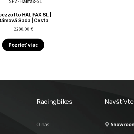
pezzotto HALIFAX SL |
Rámová Sada | Cesta
2280,00
€
Pozrieť viac
Racingbikes
Navštívte
O nás
Showroom