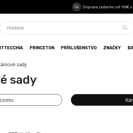
Doprava zadarmo od 199€ s
OTTECCHIA
PRINCETON
PRÍSLUŠENSTVO
ZNAČKY
B
Rámové sady
é sady
zzotto
Rám