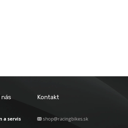
 nás
Kontakt
 a servis
shop@racingbikes.sk