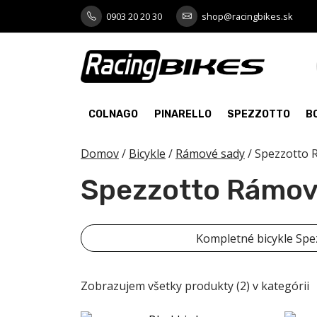
Skip
0903 20 20 30
shop@racingbikes.sk
to
content
COLNAGO
PINARELLO
SPEZZOTTO
B
Domov
/
Bicykle
/
Rámové sady
/ Spezzotto 
Spezzotto Rámov
Kompletné bicykle Spe
Zobrazujem všetky produkty (2) v kategórii