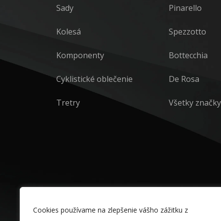
Sady
Pinarello
Kolesá
Spezzotto
Komponenty
Bottecchia
Cyklistické oblečenie
De Rosa
Tretry
Všetky značky
Cookies používame na zlepšenie vášho zážitku z