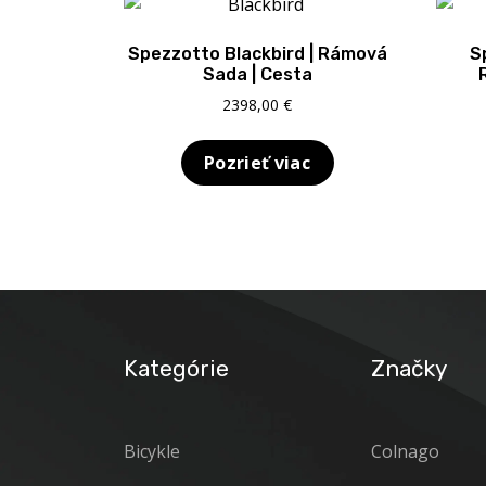
Spezzotto Blackbird | Rámová
S
Sada | Cesta
2398,00
€
Pozrieť viac
Kategórie
Značky
Bicykle
Colnago