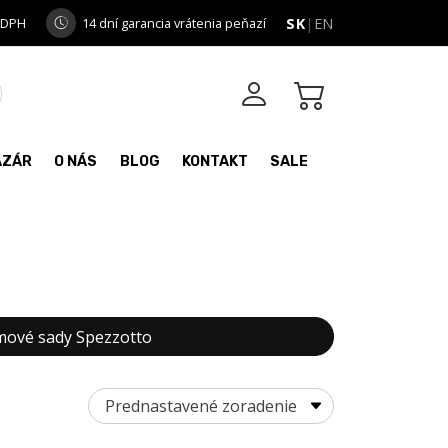
 DPH
14 dní garancia vrátenia peňazí
SK
|
EN
AZÁR
O NÁS
BLOG
KONTAKT
SALE
ové sady Spezzotto