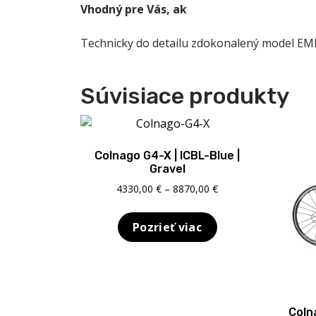
Vhodný pre Vás, ak
Technicky do detailu zdokonalený model EMME
Súvisiace produkty
Colnago G4-X | ICBL-Blue |
Gravel
Price
4330,00
€
–
8870,00
€
range:
4330,00 €
Pozrieť viac
through
8870,00 €
Coln