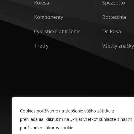
Kolesá
Spezzotto
Komponenty
Bottecchia
Cyklistické oblečenie
De Rosa
Tretry
Všetky značky
Cookies používame na zlepšenie vášho zážitku z
prehliadania. Kliknutím na „Prijať všetko“ súhlasíte s naším
používaním súborov cookie.
Och