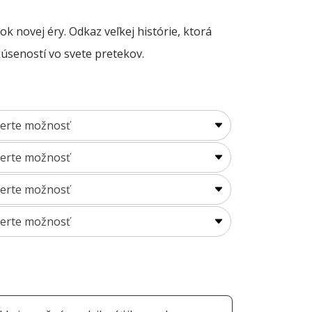
00 €
ugh
k novej éry. Odkaz veľkej histórie, ktorá
00 €
úseností vo svete pretekov.