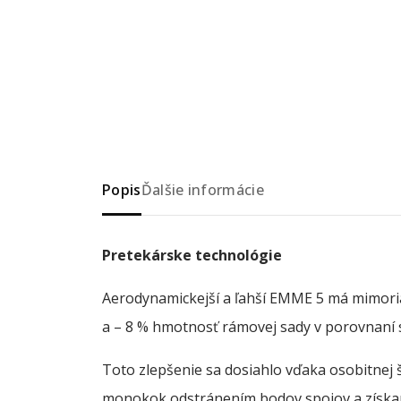
Popis
Ďalšie informácie
Pretekárske technológie
Aerodynamickejší a ľahší EMME 5 má mimoria
a – 8 % hmotnosť rámovej sady v porovnan
Toto zlepšenie sa dosiahlo vďaka osobitnej 
monokok odstránením bodov spojov a získan