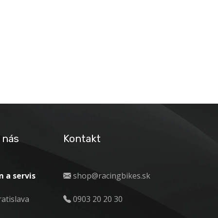
 nás
Kontakt
 a servis
shop@racingbikes.sk
ratislava
0903 20 20 30