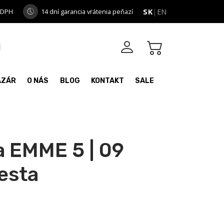
 DPH
14 dní garancia vrátenia peňazí
SK
|
EN
AZÁR
O NÁS
BLOG
KONTAKT
SALE
a EMME 5 | 09
esta
: