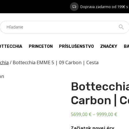
Doprava zadarmo od 199€ s
OTTECCHIA
PRINCETON
PRÍSLUŠENSTVO
ZNAČKY
B
chia
/ Bottecchia EMME 5 | 09 Carbon | Cesta
Bottecchi
Carbon | C
Price
5699,00
€
–
9999,00
€
range
Začiatok novej éry.