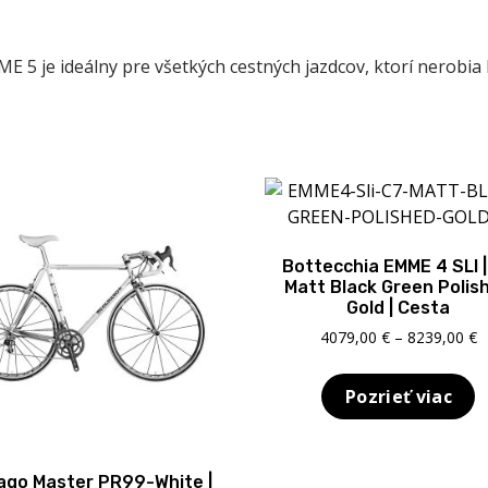
 5 je ideálny pre všetkých cestných jazdcov, ktorí nerobia
Bottecchia EMME 4 SLI 
Matt Black Green Polis
Gold | Cesta
P
4079,00
€
–
8239,00
€
r
4
Pozrieť viac
t
8
ago Master PR99-White |