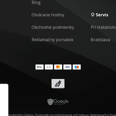
Blog
Otváracie hodiny
Servis
Obchodné podmienky
Pri Habánsk
Reklamačný poriadok
Bratislava
rana osobných údajov
,
Formulár na odstúpenie od zmluvy
,
Reklamačný form