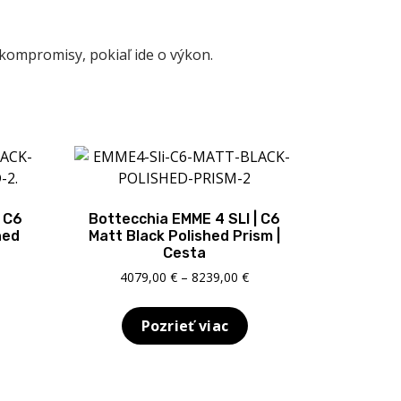
 kompromisy, pokiaľ ide o výkon.
| C6
Bottecchia EMME 4 SLI | C6
hed
Matt Black Polished Prism |
Cesta
rice
Price
4079,00
€
–
8239,00
€
ange:
range:
079,00 €
4079,00 €
Pozrieť viac
hrough
through
239,00 €
8239,00 €