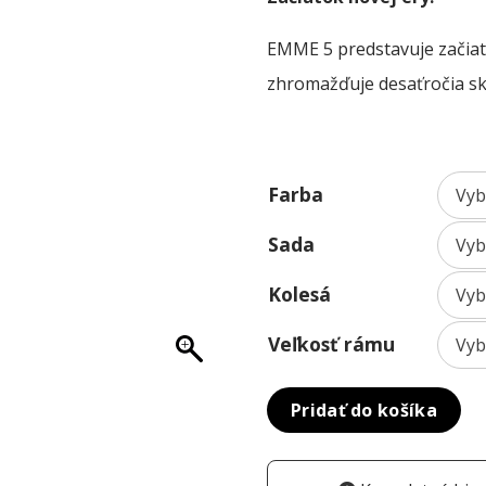
5699,
thro
EMME 5 predstavuje začiato
9999,
zhromažďuje desaťročia sk
Farba
Sada
Kolesá
Veľkosť rámu
Pridať do košíka