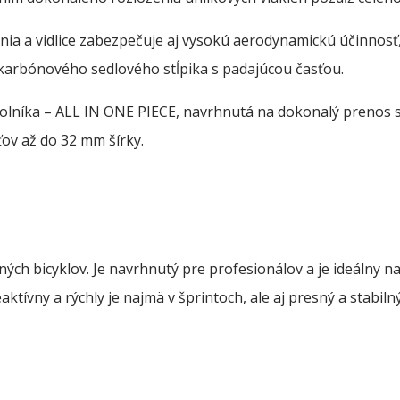
nia a vidlice zabezpečuje aj vysokú aerodynamickú účinnosť
 karbónového sedlového stĺpika s padajúcou časťou.
holníka – ALL IN ONE PIECE, navrhnutá na dokonalý prenos s
ov až do 32 mm šírky.
ch bicyklov. Je navrhnutý pre profesionálov a je ideálny na 
ktívny a rýchly je najmä v šprintoch, ale aj presný a stabiln