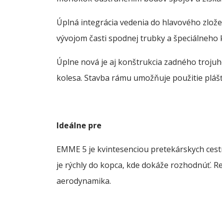
Úplná integrácia vedenia do hlavového zlože
vývojom časti spodnej trubky a špeciálneho
Úplne nová je aj konštrukcia zadného troju
kolesa. Stavba rámu umožňuje použitie plášť
Ideálne pre
EMME 5 je kvintesenciou pretekárskych cestný
je rýchly do kopca, kde dokáže rozhodnúť. Rea
aerodynamika.