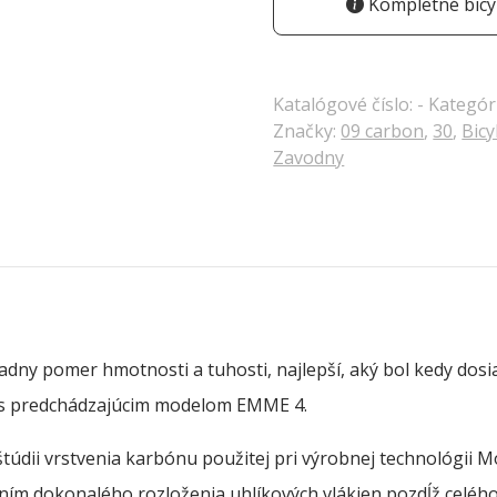
Kompletné bicyk
Katalógové číslo:
-
Kategór
Značky:
09 carbon
,
30
,
Bicy
Zavodny
dny pomer hmotnosti a tuhosti, najlepší, aký bol kedy dosi
í s predchádzajúcim modelom EMME 4.
štúdii vrstvenia karbónu použitej pri výrobnej technológii 
ím dokonalého rozloženia uhlíkových vlákien pozdĺž celéh