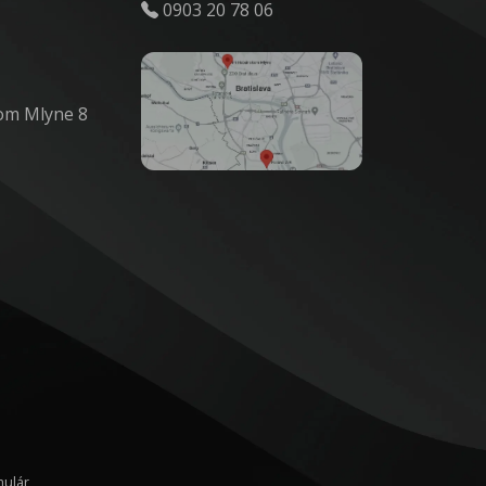
0903 20 78 06
om Mlyne 8
ulár