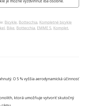
le je možné vyzdvihnúť iba osobne.
ie:
Bicykle
,
Bottecchia
,
Kompletné bicykle
kel
,
Bike
,
Bottecchia
,
EMME 5
,
Komplet
,
ahnutý. O 5 % vyššia aerodynamická účinnosť
Monolith, ktorá umožňuje vytvoriť skutočný
o rámu.