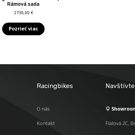
Rámová sada
2730,00
€
Pozrieť viac
Racingbikes
Navštívte
O nás
Showroom
Kontakt
Fialová 2C, B