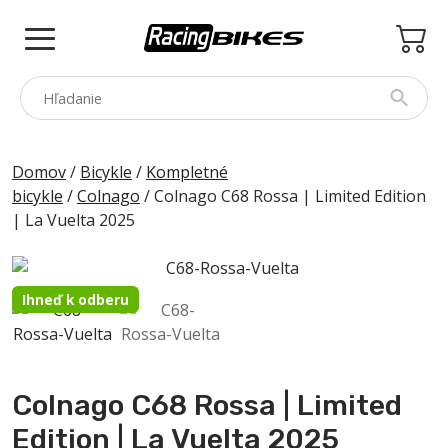
Skip
to
content
COLNAGO
Domov
/
Bicykle
/
Kompletné
bicykle
/
Colnago
/ Colnago C68 Rossa | Limited Edition
PINARELLO
| La Vuelta 2025
SPEZZOTTO
BOTTECCHIA
Ihneď k odberu
PRINCETON
PRÍSLUŠENSTVO
ZNAČKY
Colnago C68 Rossa | Limited
BAZÁR
Edition | La Vuelta 2025