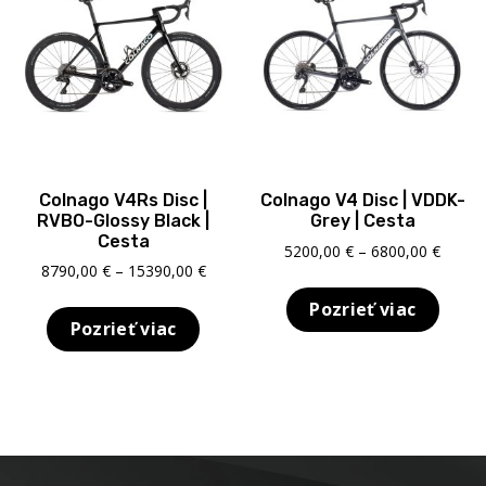
Colnago V4Rs Disc |
Colnago V4 Disc | VDDK-
RVBO-Glossy Black |
Grey | Cesta
Cesta
Price
5200,00
€
–
6800,00
€
Price
8790,00
€
–
15390,00
€
range:
range:
5200,0
Pozrieť viac
8790,00 €
throu
Pozrieť viac
through
6800,0
15390,00 €