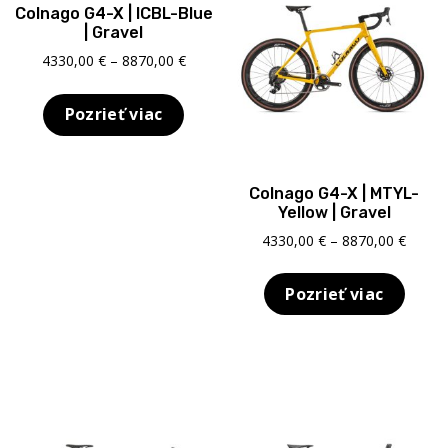
Colnago G4-X | ICBL-Blue
| Gravel
Price
4330,00
€
–
8870,00
€
range:
4330,00 €
Pozrieť viac
through
8870,00 €
Colnago G4-X | MTYL-
Yellow | Gravel
Price
4330,00
€
–
8870,00
€
range:
4330,0
Pozrieť viac
throu
8870,0