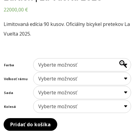
O NÁS
22000,00
€
BLOG
Limitovaná edícia 90 kusov. Oficiálny bicykel pretekov La
KONTAKT
Vuelta 2025.
SALE
Farba
Veľkosť rámu
Sada
Kolesá
Pridať do košíka