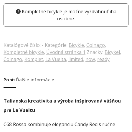
Kompletné bicykle je možné vyzdvihnúť iba
osobne.
Katalógové číslo:
-
Kategórie:
Bicykle
,
Colnago
,
Kompletné bicykle
,
Úvodná stránka 1
Značky:
Bicykel
,
Colnago
,
Komplet
,
La Vuelta
,
limited
,
now
,
ready
Popis
Ďalšie informácie
Talianska kreativita a výroba inšpirovaná vášňou
pre La Vueltu
C68 Rossa kombinuje eleganciu Candy Red s ručne