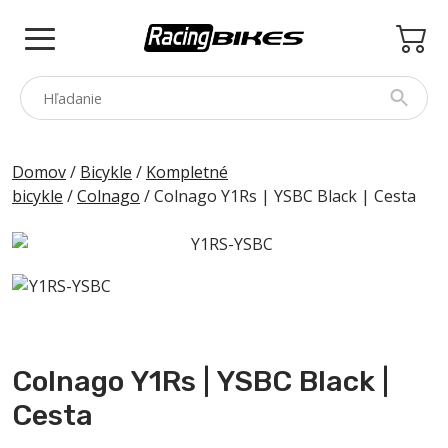
Skip
to
content
COLNAGO
Domov
/
Bicykle
/
Kompletné
bicykle
/
Colnago
/ Colnago Y1Rs | YSBC Black | Cesta
PINARELLO
SPEZZOTTO
BOTTECCHIA
PRINCETON
PRÍSLUŠENSTVO
Colnago Y1Rs | YSBC Black |
ZNAČKY
Cesta
BAZÁR