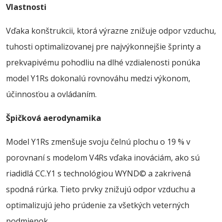
Vlastnosti
Vďaka konštrukcii, ktorá výrazne znižuje odpor vzduchu,
tuhosti optimalizovanej pre najvýkonnejšie šprinty a
prekvapivému pohodliu na dlhé vzdialenosti ponúka
model Y1Rs dokonalú rovnováhu medzi výkonom,
účinnosťou a ovládaním.
Špičková aerodynamika
Model Y1Rs zmenšuje svoju čelnú plochu o 19 % v
porovnaní s modelom V4Rs vďaka inováciám, ako sú
riadidlá CC.Y1 s technológiou WYND© a zakrivená
spodná rúrka. Tieto prvky znižujú odpor vzduchu a
optimalizujú jeho prúdenie za všetkých veterných
podmienok.