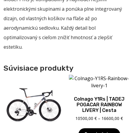
elektronickými skupinami a ponúka plne integrovaný
dizajn, od vlastných košíkov na fľaše až po
aerodynamickú sedlovku. Každý detail bol
optimalizovaný s cieľom znížiť hmotnosť a zlepšiť
estetiku.
Súvisiace produkty
Colnago Y1Rs | TADEJ
POGACAR RAINBOW
LIVERY | Cesta
Price
10500,00
€
–
16600,00
€
range
1050