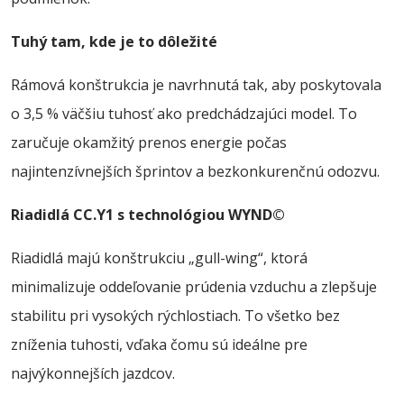
Tuhý tam, kde je to dôležité
Rámová konštrukcia je navrhnutá tak, aby poskytovala
o 3,5 % väčšiu tuhosť ako predchádzajúci model. To
zaručuje okamžitý prenos energie počas
najintenzívnejších šprintov a bezkonkurenčnú odozvu.
Riadidlá CC.Y1 s technológiou WYND©
Riadidlá majú konštrukciu „gull-wing“, ktorá
minimalizuje oddeľovanie prúdenia vzduchu a zlepšuje
stabilitu pri vysokých rýchlostiach. To všetko bez
zníženia tuhosti, vďaka čomu sú ideálne pre
najvýkonnejších jazdcov.