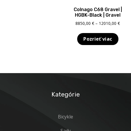
Colnago C68 Gravel |
HGBK-Black | Gravel
Price
8850,00
€
–
12010,00
€
range
8850,
Pozrieť viac
throu
12010
Kategórie
Bicykle
Sady