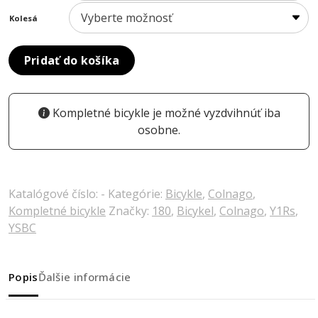
Kolesá
Pridať do košíka
Kompletné bicykle je možné vyzdvihnúť iba
osobne.
Katalógové číslo:
-
Kategórie:
Bicykle
,
Colnago
,
Kompletné bicykle
Značky:
180
,
Bicykel
,
Colnago
,
Y1Rs
,
YSBC
Popis
Ďalšie informácie