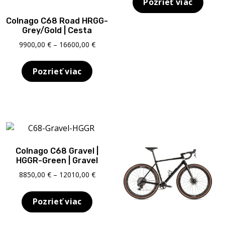
Pozrieť viac
thro
1660
Colnago C68 Road HRGG-
Grey/Gold | Cesta
Price
9900,00
€
–
16600,00
€
range:
9900,00 €
Pozrieť viac
through
16600,00 €
Colnago C68 Gravel |
HGGR-Green | Gravel
Price
8850,00
€
–
12010,00
€
range:
8850,00 €
Pozrieť viac
through
12010,00 €