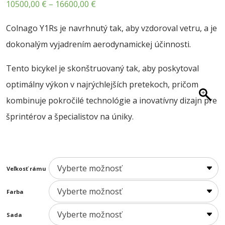
Price
10500,00
€
–
16600,00
€
O NÁS
range:
BLOG
Colnago Y1Rs je navrhnutý tak, aby vzdoroval vetru, a je
10500,00 €
dokonalým vyjadrením aerodynamickej účinnosti.
KONTAKT
through
SALE
16600,00 €
Tento bicykel je skonštruovaný tak, aby poskytoval
optimálny výkon v najrýchlejších pretekoch, pričom
kombinuje pokročilé technológie a inovatívny dizajn pre
šprintérov a špecialistov na úniky.
Veľkosť rámu
Farba
Sada