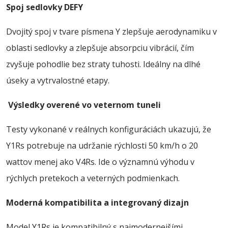
Spoj sedlovky DEFY
Dvojitý spoj v tvare písmena Y zlepšuje aerodynamiku v
oblasti sedlovky a zlepšuje absorpciu vibrácií, čím
zvyšuje pohodlie bez straty tuhosti. Ideálny na dlhé
úseky a vytrvalostné etapy.
Výsledky overené vo veternom tuneli
Testy vykonané v reálnych konfiguráciách ukazujú, že
Y1Rs potrebuje na udržanie rýchlosti 50 km/h o 20
wattov menej ako V4Rs. Ide o významnú výhodu v
rýchlych pretekoch a veterných podmienkach.
Moderná kompatibilita a integrovaný dizajn
Model Y1Rs je kompatibilný s najmodernejšími