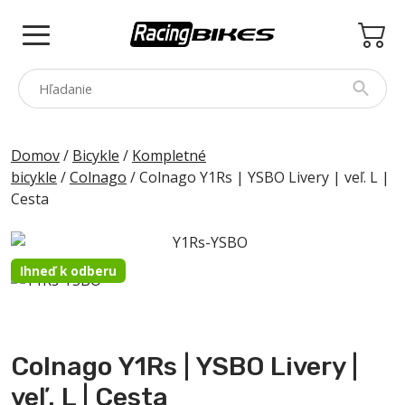
Skip
to
content
COLNAGO
Domov
/
Bicykle
/
Kompletné
bicykle
/
Colnago
/ Colnago Y1Rs | YSBO Livery | veľ. L |
PINARELLO
Cesta
SPEZZOTTO
BOTTECCHIA
Ihneď k odberu
PRINCETON
PRÍSLUŠENSTVO
ZNAČKY
Colnago Y1Rs | YSBO Livery |
BAZÁR
veľ. L | Cesta