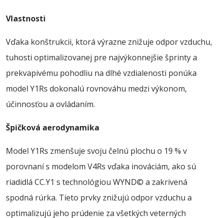
Vlastnosti
Vďaka konštrukcii, ktorá výrazne znižuje odpor vzduchu,
tuhosti optimalizovanej pre najvýkonnejšie šprinty a
prekvapivému pohodliu na dlhé vzdialenosti ponúka
model Y1Rs dokonalú rovnováhu medzi výkonom,
účinnosťou a ovládaním.
Špičková aerodynamika
Model Y1Rs zmenšuje svoju čelnú plochu o 19 % v
porovnaní s modelom V4Rs vďaka inováciám, ako sú
riadidlá CC.Y1 s technológiou WYND© a zakrivená
spodná rúrka. Tieto prvky znižujú odpor vzduchu a
optimalizujú jeho prúdenie za všetkých veterných