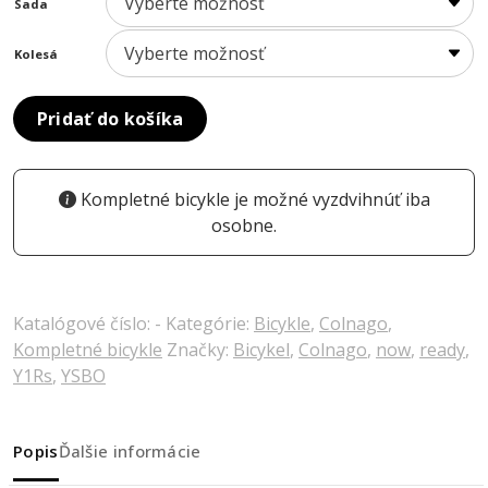
Sada
Kolesá
Pridať do košíka
Kompletné bicykle je možné vyzdvihnúť iba
osobne.
Katalógové číslo:
-
Kategórie:
Bicykle
,
Colnago
,
Kompletné bicykle
Značky:
Bicykel
,
Colnago
,
now
,
ready
,
Y1Rs
,
YSBO
Popis
Ďalšie informácie