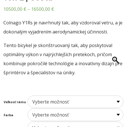
O NÁS
Price
10500,00
€
–
16500,00
€
BLOG
range:
Colnago Y1Rs je navrhnutý tak, aby vzdoroval vetru, a je
KONTAKT
10500,00 €
dokonalým vyjadrením aerodynamickej účinnosti.
through
SALE
16500,00 €
Tento bicykel je skonštruovaný tak, aby poskytoval
optimálny výkon v najrýchlejších pretekoch, pričom
kombinuje pokročilé technológie a inovatívny dizajn pre
šprintérov a špecialistov na úniky.
Veľkosť rámu
Farba