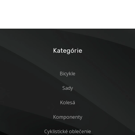
16600,00 €
8870,0
Kategórie
Bicykle
Sady
Kolesá
Komponenty
Cyklistické oblečenie