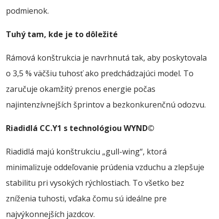
podmienok.
Tuhý tam, kde je to dôležité
Rámová konštrukcia je navrhnutá tak, aby poskytovala
o 3,5 % väčšiu tuhosť ako predchádzajúci model. To
zaručuje okamžitý prenos energie počas
najintenzívnejších šprintov a bezkonkurenčnú odozvu.
Riadidlá CC.Y1 s technológiou WYND©
Riadidlá majú konštrukciu „gull-wing“, ktorá
minimalizuje oddeľovanie prúdenia vzduchu a zlepšuje
stabilitu pri vysokých rýchlostiach. To všetko bez
zníženia tuhosti, vďaka čomu sú ideálne pre
najvýkonnejších jazdcov.