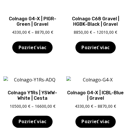
Colnago G4-X | PIGR-
Colnago C68 Gravel |
Green | Gravel
HGBK-Black | Gravel
Price
Price
4330,00
€
–
8870,00
€
8850,00
€
–
12010,00
€
range:
range
4330,00 €
8850,
Pozrieť viac
Pozrieť viac
through
throu
8870,00 €
12010
Colnago Y1Rs | YSWW-
Colnago G4-X | ICBL-Blue
White | Cesta
| Gravel
Price
Price
10500,00
€
–
16600,00
€
4330,00
€
–
8870,00
€
range:
range:
10500,00 €
4330,0
Pozrieť viac
Pozrieť viac
through
throu