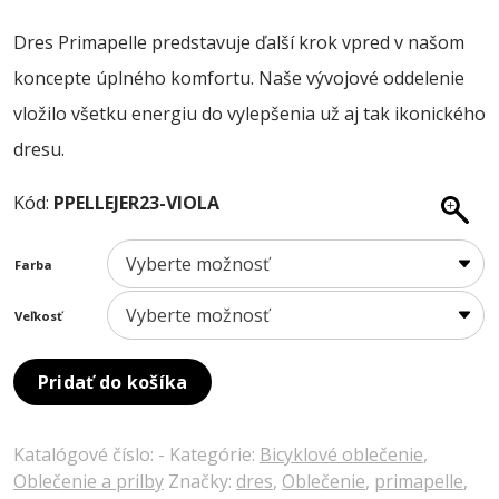
O NÁS
cena
cena
Dres Primapelle predstavuje ďalší krok vpred v našom
bola:
je:
BLOG
koncepte úplného komfortu. Naše vývojové oddelenie
120,00 €.
108,00 €.
KONTAKT
vložilo všetku energiu do vylepšenia už aj tak ikonického
SALE
dresu.
Kód:
PPELLEJER23-VIOLA
Farba
Veľkosť
Pridať do košíka
Katalógové číslo:
-
Kategórie:
Bicyklové oblečenie
,
Oblečenie a prilby
Značky:
dres
,
Oblečenie
,
primapelle
,