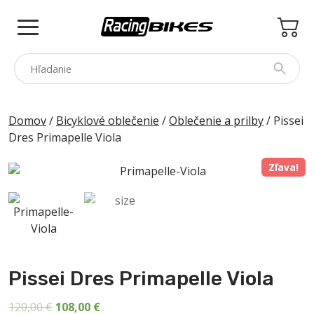
Skip
to
content
COLNAGO
Domov
/
Bicyklové oblečenie
/
Oblečenie a prilby
/ Pissei
Dres Primapelle Viola
PINARELLO
SPEZZOTTO
Zľava!
BOTTECCHIA
PRINCETON
PRÍSLUŠENSTVO
ZNAČKY
Pissei Dres Primapelle Viola
BAZÁR
Pôvodná
Aktuálna
120,00
€
108,00
€