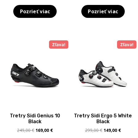
cena
cena
range:
bola:
je:
209,00 
Pozrieť viac
Pozrieť viac
379,00 €.
219,00 €.
throug
245,00 
Zľava!
Zľava!
Tretry Sidi Genius 10
Tretry Sidi Ergo 5 White
Black
Black
Pôvodná
Aktuálna
Pôvodná
Aktuálna
249,00
€
169,00
€
299,00
€
149,00
€
cena
cena
cena
cena