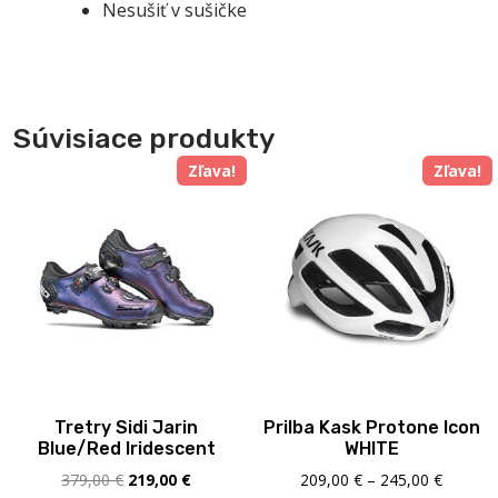
Nesušiť v sušičke
Súvisiace produkty
Zľava!
Zľava!
Tretry Sidi Jarin
Prilba Kask Protone Icon
Blue/Red Iridescent
WHITE
Pôvodná
Aktuálna
Price
379,00
€
219,00
€
209,00
€
–
245,00
€