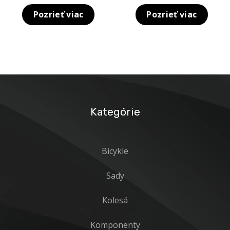
bola:
je:
bola:
je:
Pozrieť viac
Pozrieť viac
249,00 €.
169,00 €.
299,00 €.
149,00 €
Kategórie
Bicykle
Sady
Kolesá
Komponenty