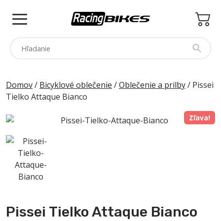
Skip
to
content
COLNAGO
Domov
/
Bicyklové oblečenie
/
Oblečenie a prilby
/ Pissei
Tielko Attaque Bianco
PINARELLO
SPEZZOTTO
Zľava!
BOTTECCHIA
PRINCETON
PRÍSLUŠENSTVO
ZNAČKY
Pissei Tielko Attaque Bianco
BAZÁR