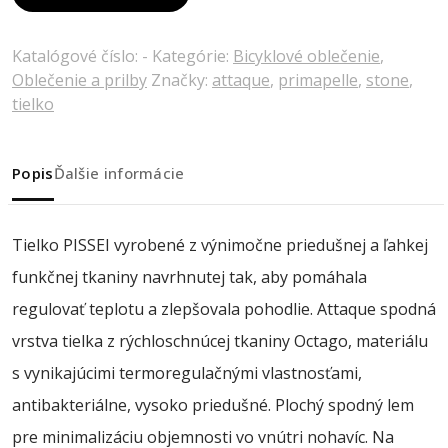
Katalógové číslo:
-
Kategórie:
Bicyklové oblečenie
,
Oblečenie a prilby
Značky:
attaque
,
primapelle
,
stone
,
tielko
Popis
Ďalšie informácie
Tielko PISSEI vyrobené z výnimočne priedušnej a ľahkej
funkčnej tkaniny navrhnutej tak, aby pomáhala
regulovať teplotu a zlepšovala pohodlie. Attaque spodná
vrstva tielka z rýchloschnúcej tkaniny Octago, materiálu
s vynikajúcimi termoregulačnými vlastnosťami,
antibakteriálne, vysoko priedušné. Plochý spodný lem
pre minimalizáciu objemnosti vo vnútri nohavíc. Na