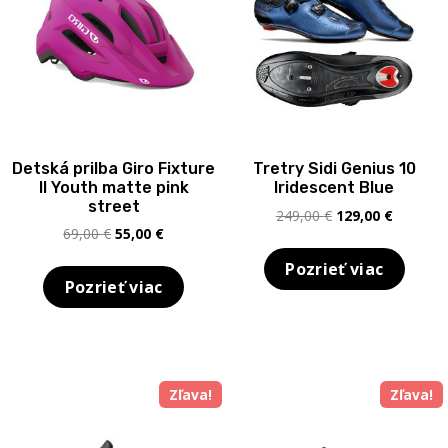
Detská prilba Giro Fixture
Tretry Sidi Genius 10
II Youth matte pink
Iridescent Blue
street
Pôvodná
Aktuálna
249,00
€
129,00
€
Pôvodná
Aktuálna
69,00
€
55,00
€
cena
cena
cena
cena
bola:
je:
Pozrieť viac
bola:
je:
249,00 €.
129,00 €
Pozrieť viac
69,00 €.
55,00 €.
Zľava!
Zľava!