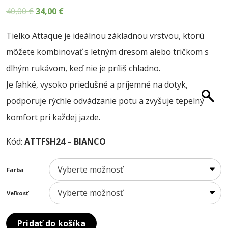
O NÁS
Pôvodná
Aktuálna
40,00
€
34,00
€
cena
cena
BLOG
Tielko Attaque je ideálnou základnou vrstvou, ktorú
bola:
je:
KONTAKT
môžete kombinovať s letným dresom alebo tričkom s
40,00 €.
34,00 €.
SALE
dlhým rukávom, keď nie je príliš chladno.
Je ľahké, vysoko priedušné a príjemné na dotyk,
podporuje rýchle odvádzanie potu a zvyšuje tepelný
komfort pri každej jazde.
Kód:
ATTFSH24 – BIANCO
Farba
Veľkosť
Pridať do košíka