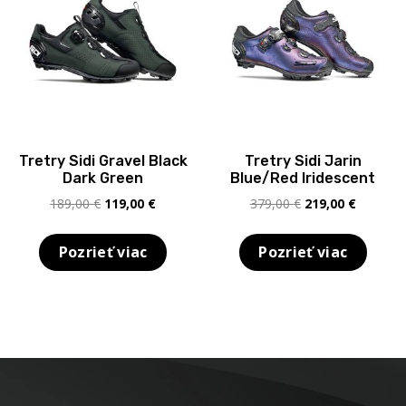
Tretry Sidi Gravel Black
Tretry Sidi Jarin
Dark Green
Blue/Red Iridescent
Pôvodná
Aktuálna
Pôvodná
Aktuálna
189,00
€
119,00
€
379,00
€
219,00
€
cena
cena
cena
cena
bola:
je:
bola:
je:
Pozrieť viac
Pozrieť viac
189,00 €.
119,00 €.
379,00 €.
219,00 €