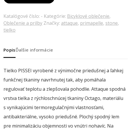
Katalógové číslo:
-
Kategórie:
Bicyklové oblečenie
,
Oblečenie a prilby
Značky:
attaque
,
primapelle
,
stone
,
tielko
Popis
Ďalšie informácie
Tielko PISSEI vyrobené z výnimočne priedušnej a ľahkej
funkčnej tkaniny navrhnutej tak, aby pomáhala
regulovať teplotu a zlepšovala pohodlie. Attaque spodná
vrstva tielka z rýchloschnúcej tkaniny Octago, materiálu
s vynikajúcimi termoregulačnými vlastnosťami,
antibakteriálne, vysoko priedušné. Plochý spodný lem
pre minimalizáciu objemnosti vo vnútri nohavíc. Na