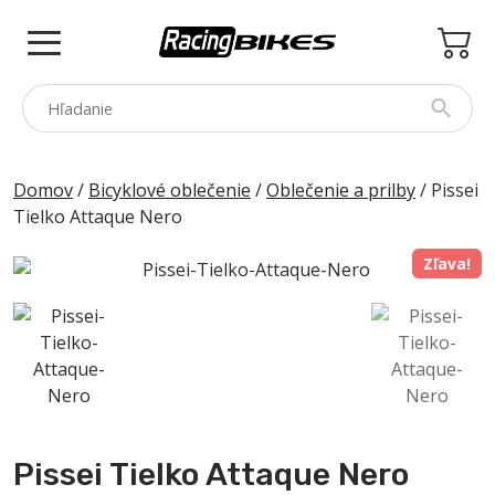
Skip
to
content
COLNAGO
Domov
/
Bicyklové oblečenie
/
Oblečenie a prilby
/ Pissei
Tielko Attaque Nero
PINARELLO
SPEZZOTTO
Zľava!
BOTTECCHIA
PRINCETON
PRÍSLUŠENSTVO
ZNAČKY
Pissei Tielko Attaque Nero
BAZÁR