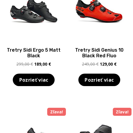
Tretry Sidi Ergo 5 Matt
Tretry Sidi Genius 10
Black
Black Red Fluo
Pôvodná
Aktuálna
Pôvodná
Aktuálna
299,00
€
189,00
€
249,00
€
129,00
€
cena
cena
cena
cena
bola:
je:
bola:
je:
Pozrieť viac
Pozrieť viac
299,00 €.
189,00 €.
249,00 €.
129,00 €
Zľava!
Zľava!