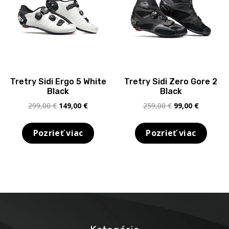
Tretry Sidi Ergo 5 White
Tretry Sidi Zero Gore 2
Black
Black
Pôvodná
Aktuálna
Pôvodná
Aktuálna
299,00
€
149,00
€
259,00
€
99,00
€
cena
cena
cena
cena
bola:
je:
bola:
je:
Pozrieť viac
Pozrieť viac
299,00 €.
149,00 €.
259,00 €.
99,00 €.