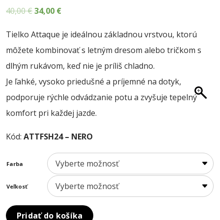
O NÁS
Pôvodná
Aktuálna
40,00
€
34,00
€
cena
cena
BLOG
Tielko Attaque je ideálnou základnou vrstvou, ktorú
bola:
je:
KONTAKT
môžete kombinovať s letným dresom alebo tričkom s
40,00 €.
34,00 €.
SALE
dlhým rukávom, keď nie je príliš chladno.
Je ľahké, vysoko priedušné a príjemné na dotyk,
podporuje rýchle odvádzanie potu a zvyšuje tepelný
komfort pri každej jazde.
Kód:
ATTFSH24 – NERO
Farba
Veľkosť
Pridať do košíka