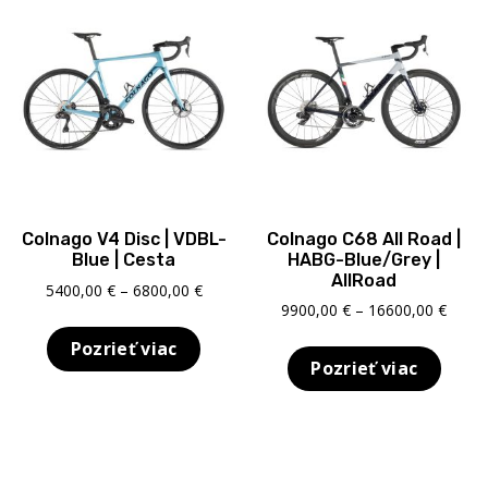
Colnago V4 Disc | VDBL-
Colnago C68 All Road |
Blue | Cesta
HABG-Blue/Grey |
AllRoad
Price
5400,00
€
–
6800,00
€
Price
9900,00
€
–
16600,00
€
range:
range
5400,00 €
Pozrieť viac
9900,
through
Pozrieť viac
throu
6800,00 €
16600