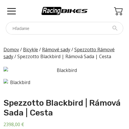
Skip
to
content
COLNAGO
Domov
/
Bicykle
/
Rámové sady
/
Spezzotto Rámové
sady
/ Spezzotto Blackbird | Rámová Sada | Cesta
PINARELLO
SPEZZOTTO
BOTTECCHIA
PRINCETON
PRÍSLUŠENSTVO
Spezzotto Blackbird | Rámová
Sada | Cesta
ZNAČKY
BAZÁR
2398,00
€