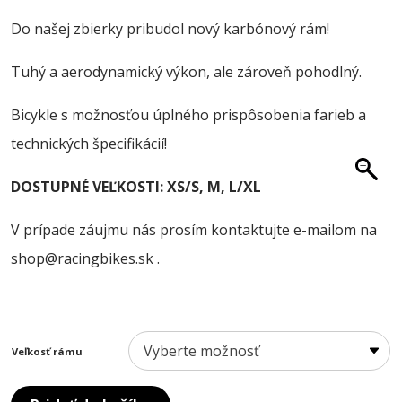
O NÁS
Do našej zbierky pribudol nový karbónový rám!
BLOG
Tuhý a aerodynamický výkon, ale zároveň pohodlný.
KONTAKT
Bicykle s možnosťou úplného prispôsobenia farieb a
SALE
technických špecifikácií!
DOSTUPNÉ VEĽKOSTI: XS/S, M, L/XL
V prípade záujmu nás prosím kontaktujte e-mailom na
shop@racingbikes.sk .
Veľkosť rámu