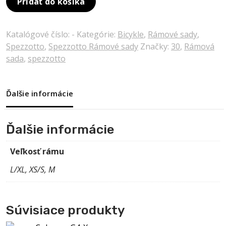
Pridať do košíka
Katalógové číslo:
-
Kategórie:
Bicykle
,
Rámové sady
,
Spezzotto
,
Spezzotto Rámové sady
Značky:
30
,
Rámová
sada
,
spezzotto
Ďalšie informácie
Ďalšie informácie
Veľkosť rámu
L/XL, XS/S, M
Súvisiace produkty