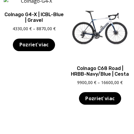
Colnago G4-X | ICBL-Blue
| Gravel
Price
4330,00
€
–
8870,00
€
range:
4330,00 €
Pozrieť viac
through
8870,00 €
Colnago C68 Road |
HRBB-Navy/Blue | Cesta
Price
9900,00
€
–
16600,00
€
range
9900,
Pozrieť viac
throu
16600