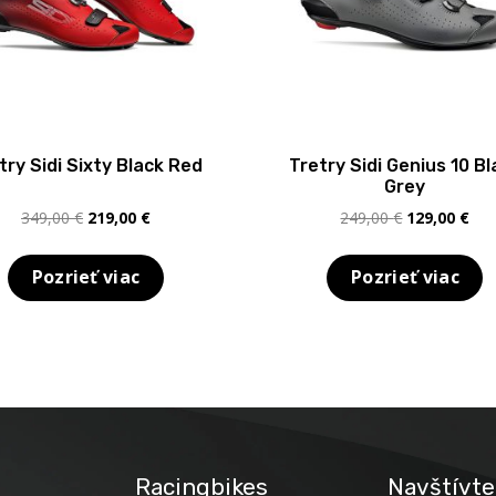
try Sidi Sixty Black Red
Tretry Sidi Genius 10 Bl
Grey
Pôvodná
Aktuálna
Pôvodná
Akt
349,00
€
219,00
€
249,00
€
129,00
€
cena
cena
cena
cen
bola:
je:
bola:
je:
Pozrieť viac
Pozrieť viac
349,00 €.
219,00 €.
249,00 €.
129
Racingbikes
Navštívte