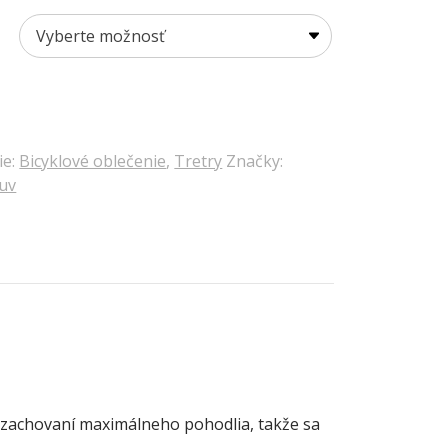
ie:
Bicyklové oblečenie
,
Tretry
Značky:
uv
ri zachovaní maximálneho pohodlia, takže sa