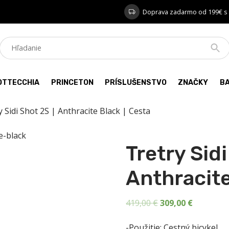
Doprava zadarmo od 199€ s
OTTECCHIA
PRINCETON
PRÍSLUŠENSTVO
ZNAČKY
B
y Sidi Shot 2S | Anthracite Black | Cesta
Tretry Sidi
Anthracite
Pôvodná
Aktuálna
419,00
€
309,00
€
cena
cena
-Použitie: Cestný bicykel