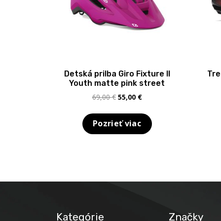
Detská prilba Giro Fixture II
Tre
Youth matte pink street
Pôvodná
Aktuálna
69,00
€
55,00
€
cena
cena
bola:
je:
Pozrieť viac
69,00 €.
55,00 €.
Kategórie
Značky