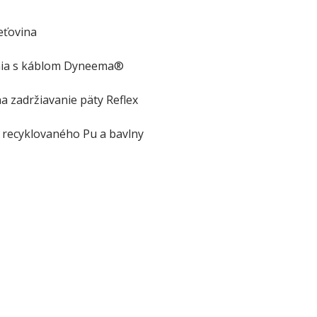
eťovina
ania s káblom Dyneema®
na zadržiavanie päty Reflex
z recyklovaného Pu a bavlny