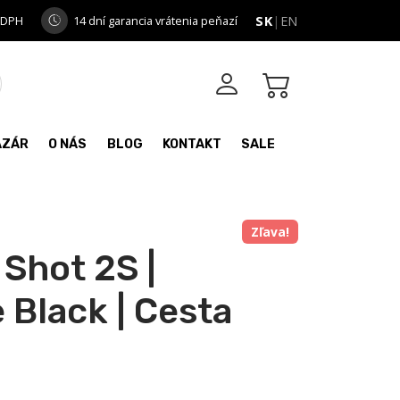
 DPH
14 dní garancia vrátenia peňazí
SK
|
EN
AZÁR
O NÁS
BLOG
KONTAKT
SALE
Zľava!
 Shot 2S |
 Black | Cesta