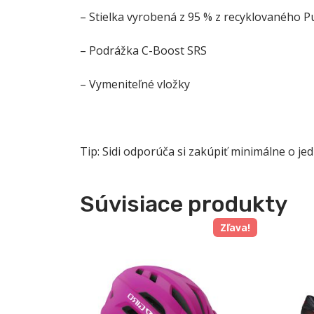
– Stielka vyrobená z 95 % z recyklovaného P
– Podrážka C-Boost SRS
– Vymeniteľné vložky
Tip: Sidi odporúča si zakúpiť minimálne o je
Súvisiace produkty
Zľava!