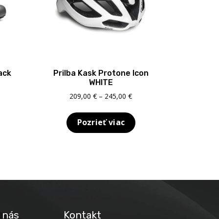
ack
Prilba Kask Protone Icon
WHITE
uálna
Price
209,00
€
–
245,00
€
a
range:
209,00 €
Pozrieť viac
,00 €.
through
245,00 €
 nás
Kontakt