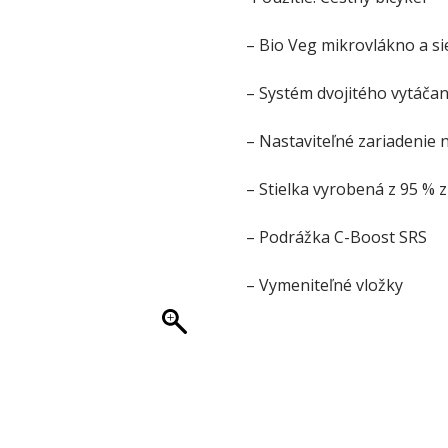
bola:
je:
419,00 €.
309,00 €.
– Bio Veg mikrovlákno a si
– Systém dvojitého vytáč
– Nastaviteľné zariadenie 
– Stielka vyrobená z 95 % 
– Podrážka C-Boost SRS
– Vymeniteľné vložky