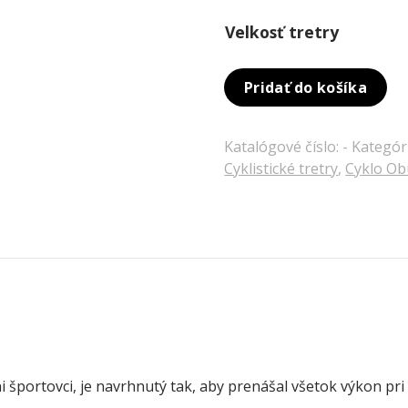
Velkosť tretry
Pridať do košíka
Katalógové číslo:
-
Kategór
Cyklistické tretry
,
Cyklo Ob
ni športovci, je navrhnutý tak, aby prenášal všetok výkon p