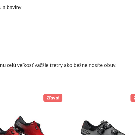
u a bavlny
dnu celú veľkosť väčšie tretry ako bežne nosíte obuv.
Zľava!