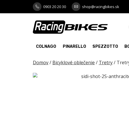
Skip
0903 20 20 30
shop@racingbikes.sk
to
content
COLNAGO
PINARELLO
SPEZZOTTO
B
Domov
/
Bicyklové oblečenie
/
Tretry
/ Tretr