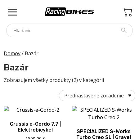
Skip
to
content
COLNAGO
Domov
/ Bazár
PINARELLO
Bazár
SPEZZOTTO
Zobrazujem všetky produkty (2) v kategórii
BOTTECCHIA
PRINCETON
PRÍSLUŠENSTVO
ZNAČKY
Crussis e-Gordo 7.7 |
Elektrobicykel
SPECIALIZED S-Works
BAZÁR
Turbo Creo SL | Gravel
1500,00
€