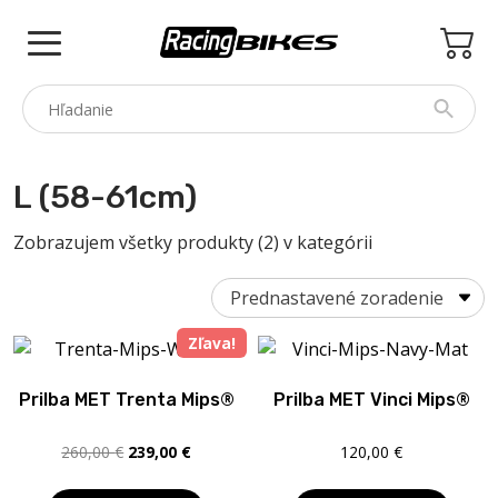
Skip
to
content
COLNAGO
L (58-61cm)
PINARELLO
Zobrazujem všetky produkty (2) v kategórii
SPEZZOTTO
BOTTECCHIA
Zľava!
PRINCETON
PRÍSLUŠENSTVO
Prilba MET Trenta Mips®
Prilba MET Vinci Mips®
ZNAČKY
Pôvodná
Aktuálna
260,00
€
239,00
€
120,00
€
BAZÁR
cena
cena
bola:
je: