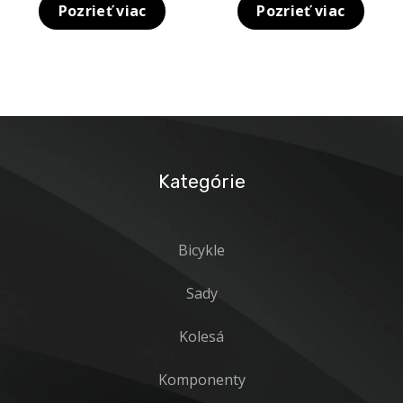
Pozrieť viac
Pozrieť viac
O NÁS
260,00 €.
239,00 €.
BLOG
KONTAKT
SALE
Kategórie
Bicykle
Sady
Kolesá
Komponenty