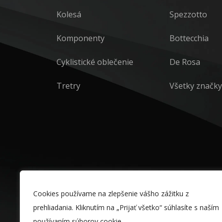
Kolesá
Spezzotto
Komponenty
Bottecchia
Cyklistické oblečenie
De Rosa
Tretry
Všetky značky
Cookies používame na zlepšenie vášho zážitku z
prehliadania. Kliknutím na „Prijať všetko“ súhlasíte s naším
používaním súborov cookie.