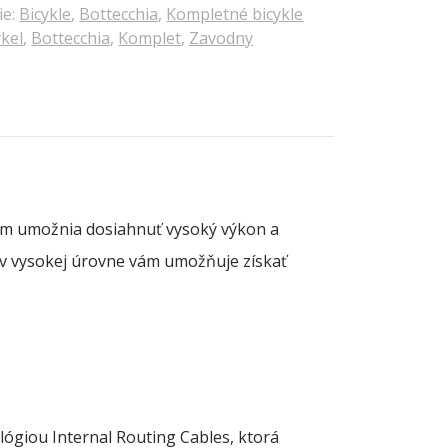
ie:
Bicykle
,
Bottecchia
,
Kompletné bicykle
ykel
,
Bottecchia
,
Komplet
,
Zavodny
m umožnia dosiahnuť vysoký výkon a
v vysokej úrovne vám umožňuje získať
ógiou Internal Routing Cables, ktorá