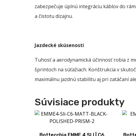
zabezpečuje úplnú integráciu káblov do rám
a čistotu dizajnu.
Jazdecké skúsenosti
Tuhosť a aerodynamická účinnosť robia z mo
šprintoch na súťažiach. Konštrukcia v skutoč
maximálnu jazdnú stabilitu aj pri zatáčaní al
Súvisiace produkty
Bottecchia EMME 4 SLI | C6
Botte