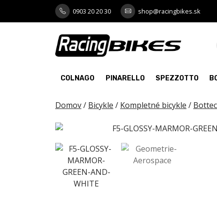
Skip
0903 20 20 30
shop@racingbikes.sk
to
content
COLNAGO
PINARELLO
SPEZZOTTO
B
Domov
/
Bicykle
/
Kompletné bicykle
/
Bottec