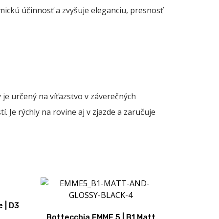
ickú účinnosť a zvyšuje eleganciu, presnosť
je určený na víťazstvo v záverečných
 Je rýchly na rovine aj v zjazde a zaručuje
 | D3
Bottecchia EMME 5 | B1 Matt