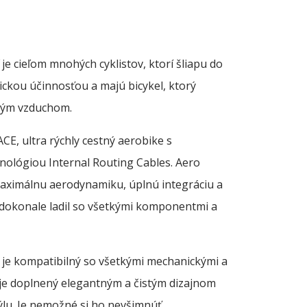
:
00 €
ugh
je cieľom mnohých cyklistov, ktorí šliapu do
00 €
ckou účinnosťou a majú bicykel, ktorý
itým vzduchom.
E, ultra rýchly cestný aerobike s
nológiou Internal Routing Cables. Aero
aximálnu aerodynamiku, úplnú integráciu a
dokonale ladil so všetkými komponentmi a
ý je kompatibilný so všetkými mechanickými a
 je doplnený elegantným a čistým dizajnom
ýlu. Je nemožné si ho nevšimnúť.