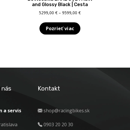
and Glossy Black | Cesta
rice
ange:
Price
5299,00
€
–
9599,00
€
599,00 €
range:
hrough
5299,00 €
Pozrieť viac
699,00 €
through
9599,00 €
 nás
Kontakt
 a servis
shop@racingbikes.sk
ratislava
0903 20 20 30