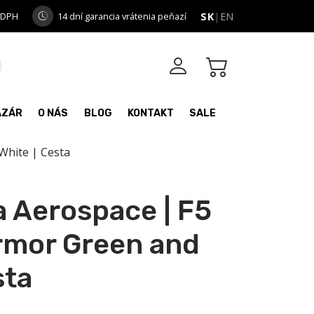
 DPH
14 dní garancia vrátenia peňazí
SK
|
EN
AZÁR
O NÁS
BLOG
KONTAKT
SALE
White | Cesta
 Aerospace | F5
rmor Green and
sta