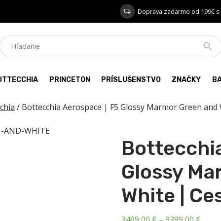
Doprava zadarmo od 199€ s
OTTECCHIA
PRINCETON
PRÍSLUŠENSTVO
ZNAČKY
B
chia
/ Bottecchia Aerospace | F5 Glossy Marmor Green and 
Bottecchia
Glossy Ma
White | Ce
Price
3499,00
€
–
9399,00
€