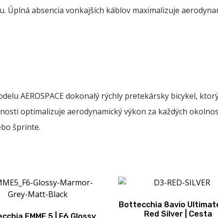
u. Úplná absencia vonkajších káblov maximalizuje aerodynam
delu AEROSPACE dokonalý rýchly pretekársky bicykel, ktorý 
nosti optimalizuje aerodynamický výkon za každých okolností.
ebo šprinte.
Bottecchia 8avio Ultimate
Red Silver | Cesta
cchia EMME 5 | F6 Glossy