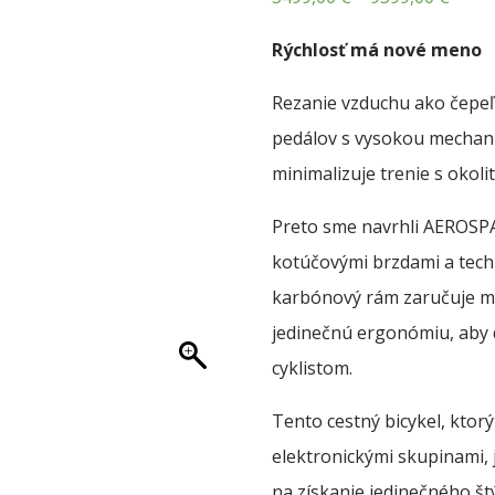
range
Rýchlosť má nové meno
3499,
thro
Rezanie vzduchu ako čepeľ 
9399,
pedálov s vysokou mechani
minimalizuje trenie s okol
Preto sme navrhli AEROSPAC
kotúčovými brzdami a tech
karbónový rám zaručuje m
jedinečnú ergonómiu, aby 
cyklistom.
Tento cestný bicykel, ktor
elektronickými skupinami,
na získanie jedinečného št