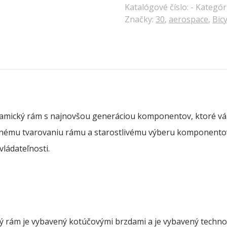
Katalógové číslo:
-
Kategór
Značky:
30
,
aerospace
,
Bic
amický rám s najnovšou generáciou komponentov, ktoré vá
tnému tvarovaniu rámu a starostlivému výberu komponento
vládateľnosti.
rám je vybavený kotúčovými brzdami a je vybavený technol