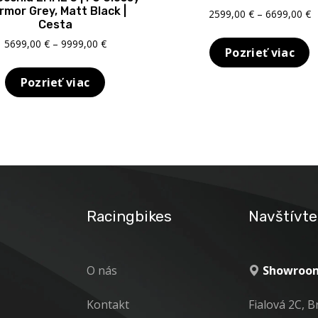
rmor Grey, Matt Black |
P
2599,00
€
–
6699,00
€
Cesta
r
2
Price
5699,00
€
–
9999,00
€
Pozrieť viac
t
range:
6
5699,00 €
Pozrieť viac
through
9999,00 €
Racingbikes
Navštívte
O nás
Showroom
Kontakt
Fialová 2C, B