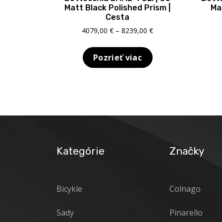
Matt Black Polished Prism |
Ma
Cesta
Price
4079,00
€
–
8239,00
€
range:
4079,00 €
Pozrieť viac
through
8239,00 €
Kategórie
Značky
Bicykle
Colnago
Sady
Pinarello