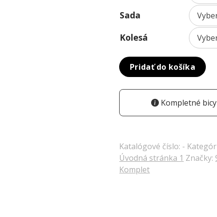
Sada
Kolesá
Pridať do košíka
Kompletné bicyk
Katalógové číslo:
-
Kategór
Úvodná stránka 1
Značky:
Komplet