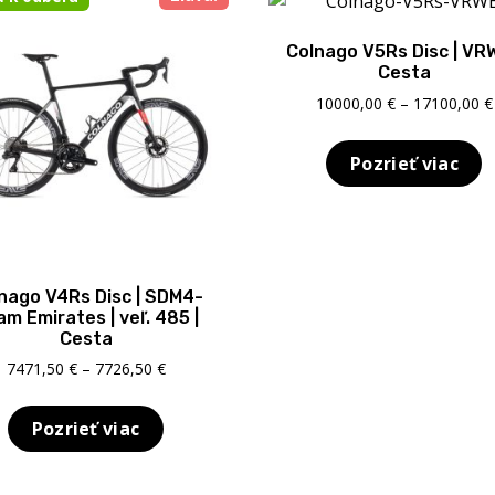
Colnago V5Rs Disc | VRW
Cesta
10000,00
€
–
17100,00
€
Pozrieť viac
nago V4Rs Disc | SDM4-
m Emirates | veľ. 485 |
Cesta
Price
7471,50
€
–
7726,50
€
range:
7471,50 €
Pozrieť viac
through
7726,50 €