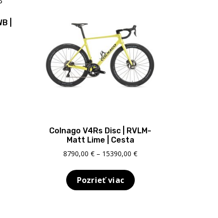
B |
Price
range:
10000,00 €
through
17100,00 €
Colnago V4Rs Disc | RVLM-
Matt Lime | Cesta
Price
8790,00
€
–
15390,00
€
range:
8790,00 €
Pozrieť viac
through
15390,00 €