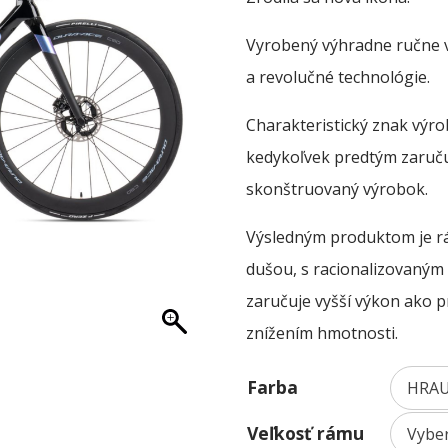
9900
thr
Vyrobený výhradne ručne v
1660
a revolučné technológie.
Charakteristický znak výro
kedykoľvek predtým zaruču
skonštruovaný výrobok.
Výsledným produktom je rá
dušou, s racionalizovaným
zaručuje vyšší výkon ako p
znížením hmotnosti.
Farba
Veľkosť rámu