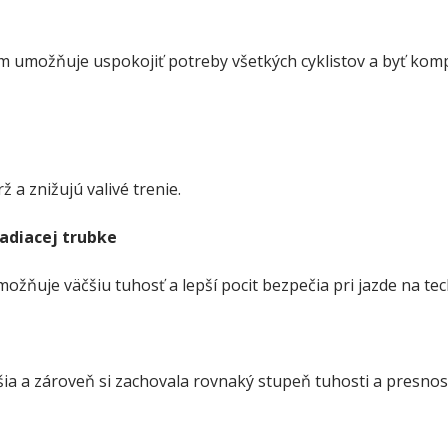
 nám umožňuje uspokojiť potreby všetkých cyklistov a byť kom
 a znižujú valivé trenie.
iadiacej trubke
ňuje väčšiu tuhosť a lepší pocit bezpečia pri jazde na tech
hšia a zároveň si zachovala rovnaký stupeň tuhosti a presnost