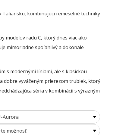
,00 €
ough
 Taliansku, kombinujúci remeselné techniky
0,00 €
by modelov radu C, ktorý dnes viac ako
je mimoriadne spoľahlivý a dokonale
m s modernými líniami, ale s klasickou
 a dobre vyváženým prierezom trubiek, ktorý
redchádzajúca séria v kombinácii s výrazným