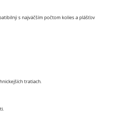
patibilný s najväčším počtom kolies a plášťov
nickejších tratiach.
i.