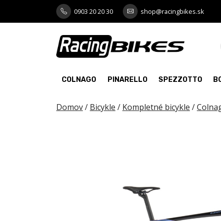
Skip
0903 20 20 30
shop@racingbikes.sk
to
content
COLNAGO
PINARELLO
SPEZZOTTO
B
Domov
/
Bicykle
/
Kompletné bicykle
/
Colna