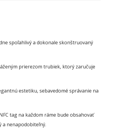
adne spoľahlivý a dokonale skonštruovaný
váženým prierezom trubiek, ktorý zaručuje
 Elegantnú estetiku, sebavedomé správanie na
. NFC tag na každom ráme bude obsahovať
ný a nenapodobiteľný.