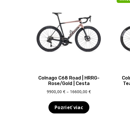
Colnago C68 Road | HRRG-
Col
Rose/Gold | Cesta
Tea
Price
9900,00
€
–
16600,00
€
range:
9900,00 €
Pozrieť viac
through
16600,00 €