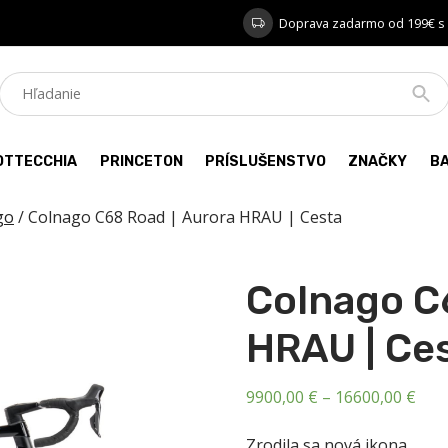
Doprava zadarmo od 199€ s
OTTECCHIA
PRINCETON
PRÍSLUŠENSTVO
ZNAČKY
B
go
/ Colnago C68 Road | Aurora HRAU | Cesta
Colnago C
HRAU | Ce
Pric
9900,00
€
–
16600,00
€
rang
Zrodila sa nová ikona.