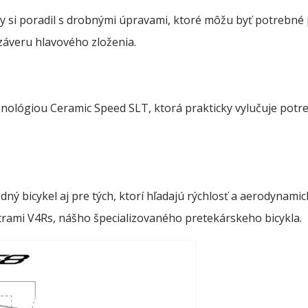
by si poradil s drobnými úpravami, ktoré môžu byť potrebné 
záveru hlavového zloženia.
nológiou Ceramic Speed SLT, ktorá prakticky vylučuje potr
 bicykel aj pre tých, ktorí hľadajú rýchlosť a aerodynamicke
rami V4Rs, nášho špecializovaného pretekárskeho bicykla.