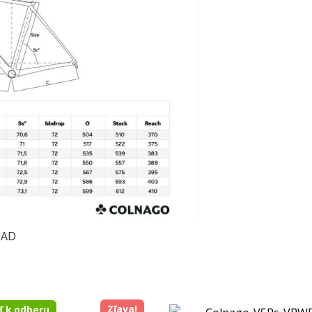
OAD
Zľava!
ď k odberu