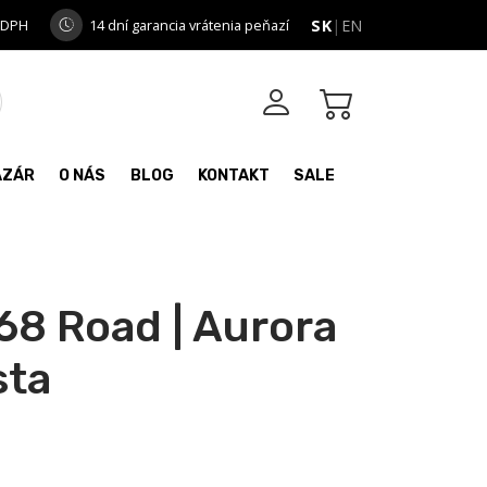
 DPH
14 dní garancia vrátenia peňazí
SK
|
EN
AZÁR
O NÁS
BLOG
KONTAKT
SALE
68 Road | Aurora
sta
e
e: