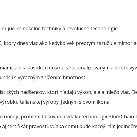
nujúci remeselné techniky a revolučné technológie.
C, ktorý dnes viac ako kedykoľvek predtým zaručuje mimori
iami, ale s klasickou dušou, s racionalizovaným a dobre vy
inácii s výrazným znížením hmotnosti.
istických nadšencov, ktorí hľadajú výkon, ale aj niečo viac.
 výrobku talianskej výroby. Jedným slovom ikona.
končuje problém falšovania vďaka technológii BlockChain
o aj certifikát pravosti, vďaka čomu bude každý rám jedineč