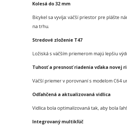
Kolesá do 32 mm
Bicykel sa vyvíja: väčší priestor pre plášte
na trhu.
Stredové zloženie T47
Ložiská s väčším priemerom majú lepšiu výdrž
Tuhosť a presnosť riadenia vďaka novej r
Väčší priemer v porovnaní s modelom C64 umož
Odľahčená a aktualizovaná vidlica
Vidlica bola optimalizovaná tak, aby bola ľa
Integrovaný multikľúč