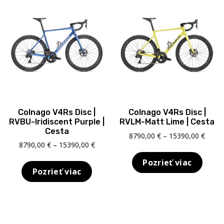
Colnago V4Rs Disc |
Colnago V4Rs Disc |
RVBU-Iridiscent Purple |
RVLM-Matt Lime | Cesta
Cesta
Price
8790,00
€
–
15390,00
€
Price
8790,00
€
–
15390,00
€
range
range:
8790,
Pozrieť viac
8790,00 €
throu
Pozrieť viac
through
15390
15390,00 €