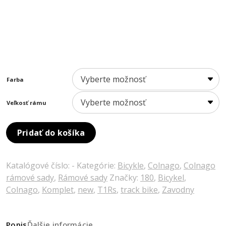
Farba
Veľkosť rámu
Pridať do košíka
Katalógové číslo:
-
Kategórie:
Bicykle
,
Colnago
,
Colnago
rámové sady
,
Rámové sady
Značky:
180
,
Bicykel
,
Colnago
,
Komplet
,
new
,
T1Rs
,
track bike
,
Zavodny
Popis
Ďalšie informácie