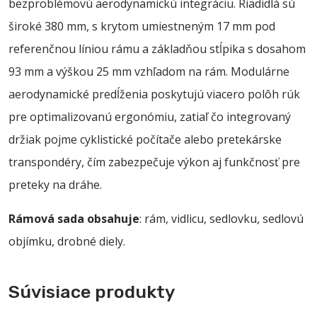
bezproblémovú aerodynamickú integráciu. Riadidlá sú
široké 380 mm, s krytom umiestneným 17 mm pod
referenčnou líniou rámu a základňou stĺpika s dosahom
93 mm a výškou 25 mm vzhľadom na rám. Modulárne
aerodynamické predĺženia poskytujú viacero polôh rúk
pre optimalizovanú ergonómiu, zatiaľ čo integrovaný
držiak pojme cyklistické počítače alebo pretekárske
transpondéry, čím zabezpečuje výkon aj funkčnosť pre
preteky na dráhe.
Rámová sada obsahuje
: rám, vidlicu, sedlovku, sedlovú
objímku, drobné diely.
Súvisiace produkty