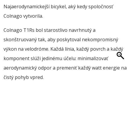
O NÁS
Najaerodynamickejší bicykel, aký kedy spoločnosť
Colnago vytvorila.
BLOG
KONTAKT
Colnago T1Rs bol starostlivo navrhnutý a
SALE
skonštruovaný tak, aby poskytoval nekompromisný
výkon na velodróme. Každá línia, každý povrch a každý
komponent slúži jedinému účelu: minimalizovať
aerodynamický odpor a premeniť každý watt energie na
čistý pohyb vpred.