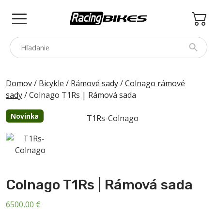
Skip
to
content
COLNAGO
Domov
/
Bicykle
/
Rámové sady
/
Colnago rámové
sady
/ Colnago T1Rs | Rámová sada
PINARELLO
SPEZZOTTO
Novinka
BOTTECCHIA
PRINCETON
PRÍSLUŠENSTVO
Colnago T1Rs | Rámová sada
ZNAČKY
6500,00
€
BAZÁR