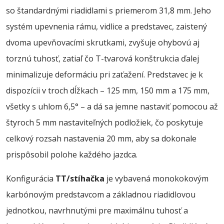
so štandardnými riadidlami s priemerom 31,8 mm. Jeho
systém upevnenia rámu, vidlice a predstavec, zaistený
dvoma upevňovacími skrutkami, zvyšuje ohybovú aj
torznú tuhosť, zatiaľ čo T-tvarová konštrukcia ďalej
minimalizuje deformáciu pri zaťažení. Predstavec je k
dispozícii v troch dĺžkach – 125 mm, 150 mm a 175 mm,
všetky s uhlom 6,5° – a dá sa jemne nastaviť pomocou až
štyroch 5 mm nastaviteľných podložiek, čo poskytuje
celkový rozsah nastavenia 20 mm, aby sa dokonale
prispôsobil polohe každého jazdca.
Konfigurácia
TT/stíhačka
je vybavená monokokovým
karbónovým predstavcom a základnou riadidlovou
jednotkou, navrhnutými pre maximálnu tuhosť a