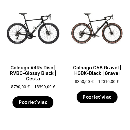
Colnago V4Rs Disc |
Colnago C68 Gravel |
RVBO-Glossy Black |
HGBK-Black | Gravel
Cesta
Price
8850,00
€
–
12010,00
€
Price
8790,00
€
–
15390,00
€
range
range:
8850,
Pozrieť viac
8790,00 €
throu
Pozrieť viac
through
12010
15390,00 €