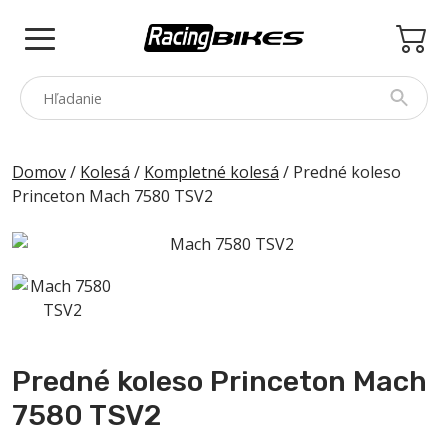
Skip
to
content
COLNAGO
Domov
/
Kolesá
/
Kompletné kolesá
/ Predné koleso
Princeton Mach 7580 TSV2
PINARELLO
SPEZZOTTO
BOTTECCHIA
PRINCETON
PRÍSLUŠENSTVO
Predné koleso Princeton Mach
ZNAČKY
7580 TSV2
BAZÁR