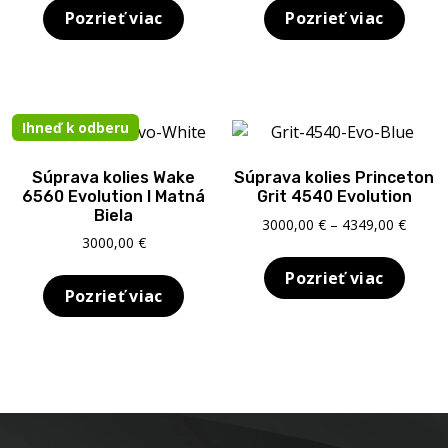
bola:
je:
3000,0
Pozrieť viac
Pozrieť viac
661,00 €.
576,00 €.
throu
4300,0
Ihneď k odberu
Súprava kolies Wake
Súprava kolies Princeton
6560 Evolution I Matná
Grit 4540 Evolution
Biela
Price
3000,00
€
–
4349,00
€
3000,00
€
range:
3000,0
Pozrieť viac
throu
Pozrieť viac
4349,0