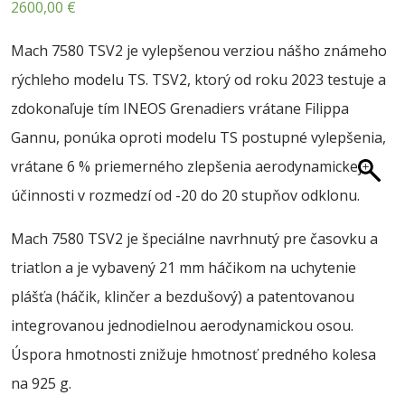
2600,00
€
O NÁS
BLOG
Mach 7580 TSV2 je vylepšenou verziou nášho známeho
rýchleho modelu TS. TSV2, ktorý od roku 2023 testuje a
KONTAKT
zdokonaľuje tím INEOS Grenadiers vrátane Filippa
SALE
Gannu, ponúka oproti modelu TS postupné vylepšenia,
vrátane 6 % priemerného zlepšenia aerodynamickej
účinnosti v rozmedzí od -20 do 20 stupňov odklonu.
Mach 7580 TSV2 je špeciálne navrhnutý pre časovku a
triatlon a je vybavený 21 mm háčikom na uchytenie
plášťa (háčik, klinčer a bezdušový) a patentovanou
integrovanou jednodielnou aerodynamickou osou.
Úspora hmotnosti znižuje hmotnosť predného kolesa
na 925 g.