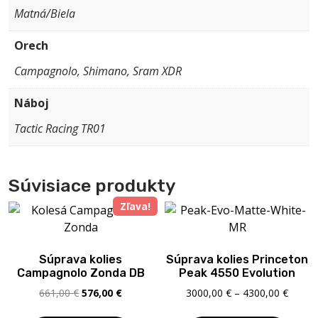
Matná/Biela
Orech
Campagnolo, Shimano, Sram XDR
Náboj
Tactic Racing TR01
Súvisiace produkty
Zľava!
Súprava kolies
Súprava kolies Princeton
Campagnolo Zonda DB
Peak 4550 Evolution
Pôvodná
Aktuálna
Price
661,00
€
576,00
€
3000,00
€
–
4300,00
€
cena
cena
range: