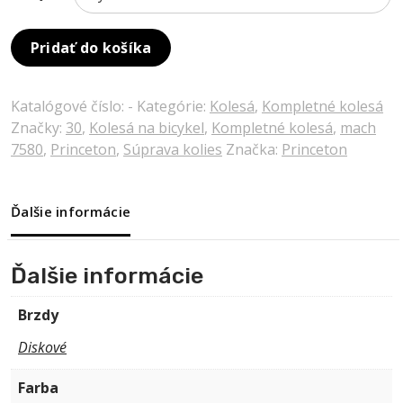
Pridať do košíka
Katalógové číslo:
-
Kategórie:
Kolesá
,
Kompletné kolesá
Značky:
30
,
Kolesá na bicykel
,
Kompletné kolesá
,
mach
7580
,
Princeton
,
Súprava kolies
Značka:
Princeton
Ďalšie informácie
Ďalšie informácie
Brzdy
Diskové
Farba