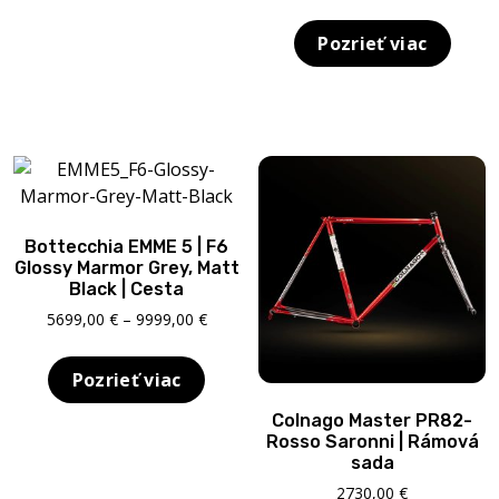
range:
5200,0
Pozrieť viac
throu
6800,0
Bottecchia EMME 5 | F6
Glossy Marmor Grey, Matt
Black | Cesta
Price
5699,00
€
–
9999,00
€
range:
5699,00 €
Pozrieť viac
through
9999,00 €
Colnago Master PR82-
Rosso Saronni | Rámová
sada
2730,00
€